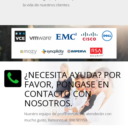
la vida de nuestros clientes.
¿NECESITA AYUDA? POR
FAVOR, PÓNGASE EN
CONTACTO CON
NOSOTROS.
Nuestro equipo de profesionales te atenderán con
mucho gusto, llamonos al: 998781153